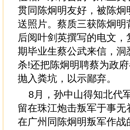
贯同陈炯明友好，被陈炯
送照片。蔡质三获陈炯明
后阅叶剑英撰写的电文，
期毕业生蔡公武来信，洞
杀!还把陈炯明聘蔡为政
抛入粪坑，以示鄙弃。
8月，孙中山得知北代
留在珠江炮击叛军于事无
在广州同陈炯明叛军作战