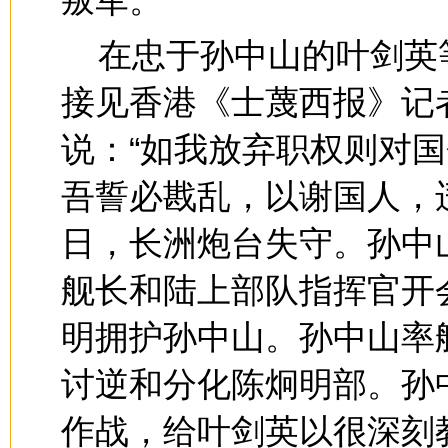
叛军。
在忠于孙中山的叶剑英
接见香港《士蔑西报》记
说：“如我放弃职权则对
吾誓必戡乱，以谢国人，违
日，长洲炮台失守。孙中
舰长和陆上部队指挥官开
明拥护孙中山。孙中山率
讨逆和分化陈炯明部。孙
作战，给叶剑英以很深刻