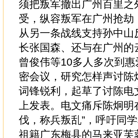
须把叛军撤出广州百里之
受，纵容叛军在广州抢劫
从另一条战线支持孙中山
长张国森、还与在广州的
曾俊伟等10多人多次到惠
密会议，研究怎样声讨陈
词锋锐利，起草了讨陈电
上发表。电文痛斥陈炯明
伐，称兵叛乱”，呼吁同学
祖籍广东梅县的马来亚芙