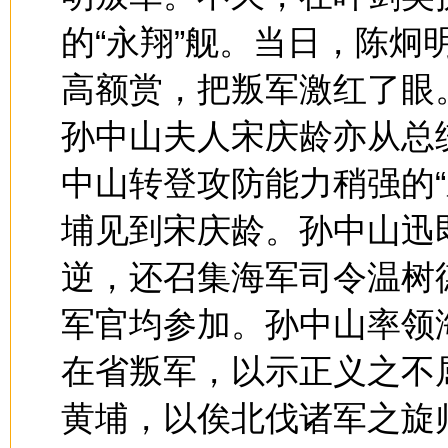
的“永翔”舰。当日，陈炯
高额赏，把叛军激红了眼
孙中山夫人宋庆龄亦从总
中山转登攻防能力稍强的“永
埔见到宋庆龄。孙中山迅
逆，还召集海军司令温树
军官均参加。孙中山率领
在省叛军，以示正义之不
黄埔，以俟北伐诸军之旋