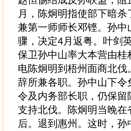
月，陈炯明指使部下暗杀
兼第一师师长邓铿。孙中
骤，决定4月返粤。叶剑
保卫孙中山率大本营由桂
电陈炯明到梧州面商北伐
辞所兼各职。孙中山下令
令及内务部长职，仍保留
支持北伐。陈炯明当晚在
后。退到惠州。这时，孙