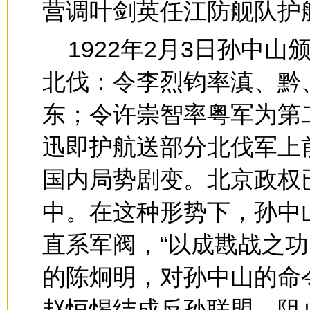
营调叶剑英任江防舰队护
1922年2月3日孙中
北伐：令李烈钧率滇、黔
东；令许崇智率粤军为第
迅即护航送部分北伐军上
国内局势剧变。北京政权
中。在这种形势下，孙中
直系军阀，“以成戡战之
的陈炯明，对孙中山的命
赵恒惕结成反孙联盟，阻