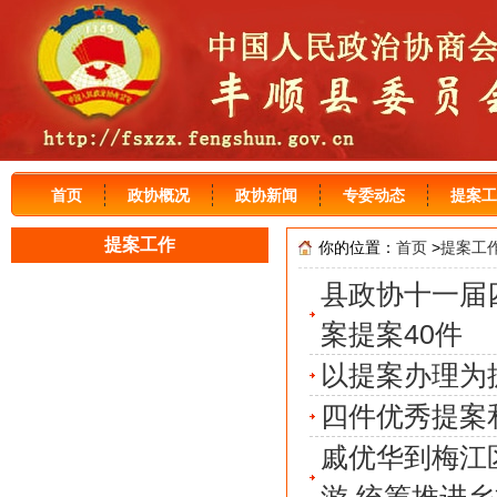
首页
政协概况
政协新闻
专委动态
提案工
提案工作
你的位置：
首页
>
提案工
县政协十一届
案提案40件
以提案办理为
四件优秀提案
戚优华到梅江