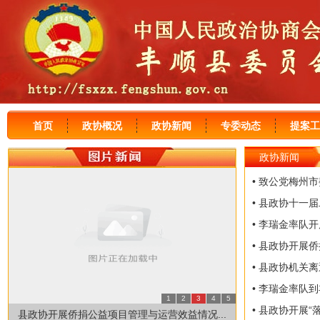
首页
政协概况
政协新闻
专委动态
提案工
政协新闻
• 致公党梅州
• 县政协十一届
• 李瑞金率队
• 县政协开展
• 县政协机关离
• 李瑞金率队
1
2
3
4
5
• 县政协开展“
县政协开展侨捐公益项目管理与运营效益情况...